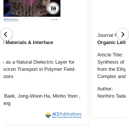
Journal Name:
Organic Letters
Article Title:
Synthesis of cis-β-Amidevinyl Benziodoxolones
from the Ethynyl Benziodoxolone–Chloroform
Complex and Sulfonamides
Author:
Norihiro Tada